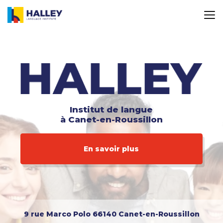
Aller
au
contenu
principal
Institut de langue
à Canet-en-Roussillon
En savoir plus
9 rue Marco Polo
66140 Canet-en-Roussillon