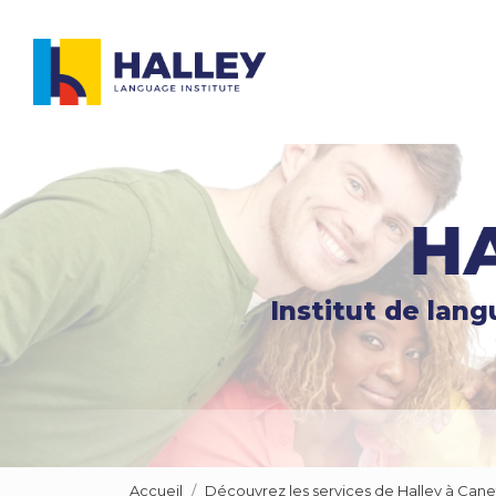
Navigation principale
Aller
au
contenu
principal
Institut de lan
Accueil
Découvrez les services de Halley à Cane