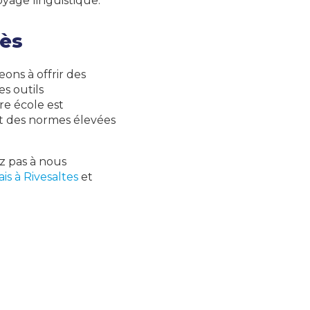
yage linguistique.
rès
ons à offrir des
es outils
re école est
nt des normes élevées
ez pas à nous
is à Rivesaltes
et