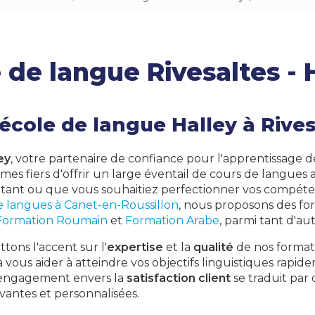
Japonais
Arabe
 de langue Rivesaltes - 
Polonais
Roumain
Philippin
'école de langue Halley à Rive
Arménien
ey
, votre partenaire de confiance pour l'apprentissage d
mes fiers d'offrir un large éventail de cours de langues 
ant ou que vous souhaitiez perfectionner vos compéten
de langues à Canet-en-Roussillon
, nous proposons des fo
Formation Roumain
et
Formation Arabe
, parmi tant d'aut
tons l'accent sur l'
expertise
et la
qualité
de nos format
à vous aider à atteindre vos objectifs linguistiques rapid
 engagement envers la
satisfaction client
se traduit par
antes et personnalisées.