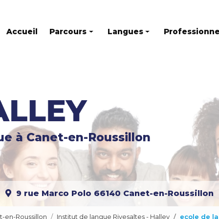
Accueil
Parcours
Langues
Professionne
Parcours individuel
Anglais
Parcours mixte
Français
Parcours en groupe
Espagnol
Allemand
gue
à Canet-en-Roussillon
Italien
Russe
Catalan
9 rue Marco Polo
66140 Canet-en-Roussillon
Portugais
Chinois
t-en-Roussillon
Institut de langue Rivesaltes - Halley
ecole de la