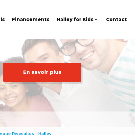
ls
Financements
Halley for Kids
Contact
Eveil en anglais
Stages
Kids at home
En savoir plus
ngue Rivesaltes - Halley