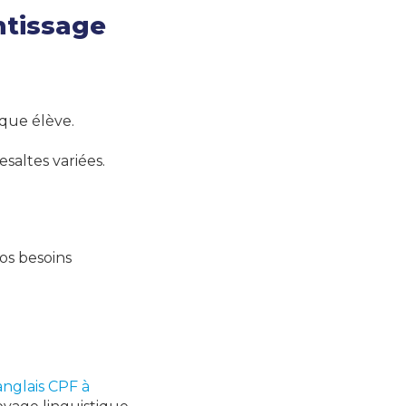
ntissage
que élève.
esaltes
variées.
os besoins
anglais CPF à