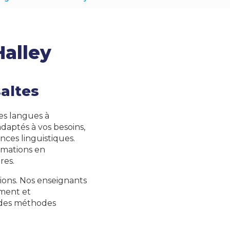
Halley
saltes
es langues à
adaptés à vos besoins,
ces linguistiques.
rmations en
res.
ions. Nos enseignants
ement et
 des méthodes