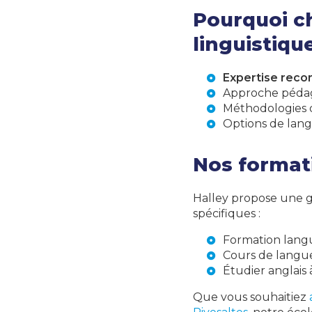
Pourquoi ch
linguistiqu
Expertise reco
Approche pédag
Méthodologies d
Options de
lang
Nos formati
Halley propose une 
spécifiques :
Formation langu
Cours de langue
Étudier anglais 
Que vous souhaitiez