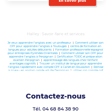
En savoir plus
Halley : Savoir-faire et services
Je veux apprendre l'anglais avec un professeur
|
Comment utiliser son
CPF pour apprendre l'anglais à Toulouges
|
centre de formation en
langues pour adultes débutants
|
Formation professionnelle espagnol
pour entreprises Pyrénées-Orientales
|
Comment utiliser son CPF pour
apprendre l'anglais à Perpignan
|
Certification TOEIC et préparation
examen Perpignan
|
apprentissage des langues chez l’enfant
avantages cognitifs
|
Trouver un institut de langue pour apprendre
l'anglais rapidement avec compte CPF à Canet-en-Roussillon
|
Remise
à niveau en anglais rapide adulte Perpignan
|
utiliser son compte cpf
pour apprendre une langue
|
Comment utiliser son CPF pour
apprendre l'anglais à Saint-Cyprien
|
Améliorer son anglais pour les
professionnel du tourisme
|
Cours d'anglais éligibles au CPF
Perpignan centre
|
Comment apprendre facilement l'espagnol à
Perpignan et alentours
|
Cours d'espagnol intensifs en petit groupe
pour frontaliers à Perpignan
|
Comment utiliser son CPF pour
Contactez-nous
apprendre l'anglais à Sainte-Marie-La-Mer
|
Comment utiliser son CPF
pour apprendre l'anglais à Canet-en-Roussillon
|
Comment apprendre
facilement l'allemand à Canet-en-Roussillon et alentours
|
Institut de
langue sur Canet-en-Roussillon et alentours
|
Meilleure école de
Tél.
04 68 84 38 90
langues Perpignan avis et tarifs
|
est-ce utile d’apprendre une langue