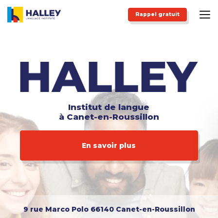
Aller
au
Rappel gratuit
contenu
principal
Institut de langue
à Canet-en-Roussillon
En savoir plus
9 rue Marco Polo
66140 Canet-en-Roussillon