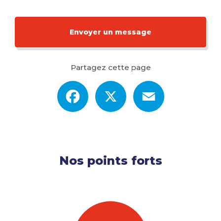
dès le plus jeune âge
|
École de langues conviviale et fun à Perpignan
|
Apprendre l'anglais facilement sur Perpignan et alentours
Envoyer un message
Partagez cette page
Facebook
X
Email
Nos points forts