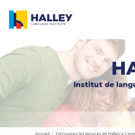
Navigation principale
Aller
au
contenu
principal
Institut de lan
Accueil
Découvrez les services de Halley à Cane