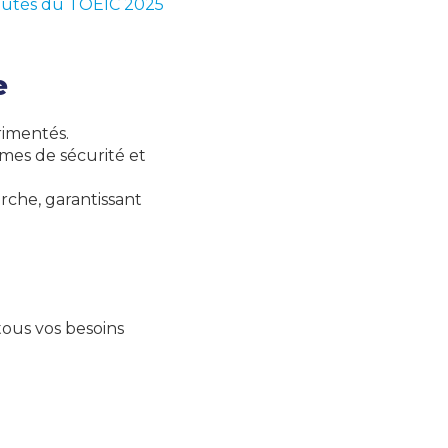
autés du TOEIC 2025
e
rimentés.
mes de sécurité et
rche, garantissant
ous vos besoins