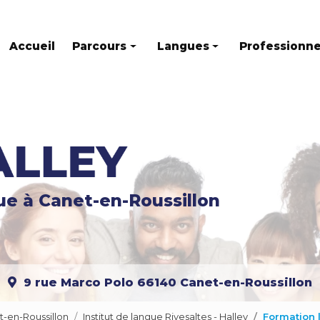
Accueil
Parcours
Langues
Professionne
Parcours individuel
Anglais
Parcours mixte
Français
Parcours en groupe
Espagnol
Allemand
gue
à Canet-en-Roussillon
Italien
Russe
Catalan
9 rue Marco Polo
66140 Canet-en-Roussillon
Portugais
Chinois
t-en-Roussillon
Institut de langue Rivesaltes - Halley
Formation 