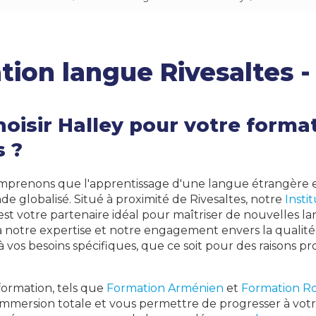
Japonais
Arabe
ion langue Rivesaltes -
Polonais
Roumain
Philippin
oisir Halley pour votre forma
Arménien
s ?
omprenons que l'apprentissage d'une langue étrangère e
 globalisé. Situé à proximité de Rivesaltes, notre
Insti
est votre partenaire idéal pour maîtriser de nouvelles 
à notre expertise et notre engagement envers la qualité
 vos besoins spécifiques, que ce soit pour des raisons pr
ormation, tels que
Formation Arménien
et
Formation R
immersion totale et vous permettre de progresser à votre