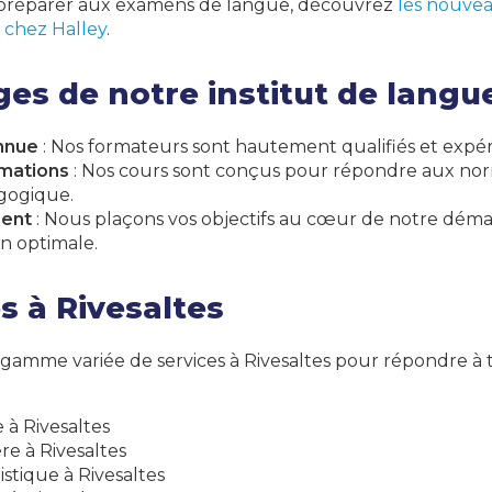
 préparer aux examens de langue, découvrez
les nouve
 chez Halley
.
es de notre institut de langu
nnue
: Nos formateurs sont hautement qualifiés et expé
rmations
: Nos cours sont conçus pour répondre aux nor
gogique.
ient
: Nous plaçons vos objectifs au cœur de notre déma
on optimale.
s à Rivesaltes
amme variée de services à Rivesaltes pour répondre à t
 à Rivesaltes
e à Rivesaltes
stique à Rivesaltes