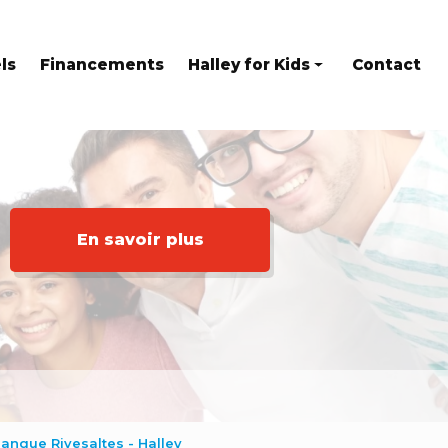
ls
Financements
Halley for Kids
Contact
Eveil en anglais
Stages
Kids at home
En savoir plus
langue Rivesaltes - Halley