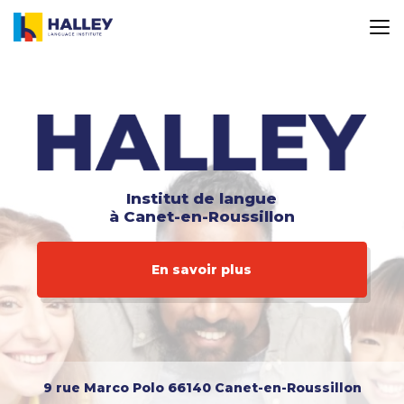
Aller
au
contenu
principal
Institut de langue
à Canet-en-Roussillon
En savoir plus
9 rue Marco Polo
66140 Canet-en-Roussillon