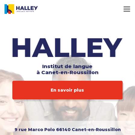
Aller
au
contenu
principal
Institut de langue
à Canet-en-Roussillon
En savoir plus
9 rue Marco Polo
66140 Canet-en-Roussillon