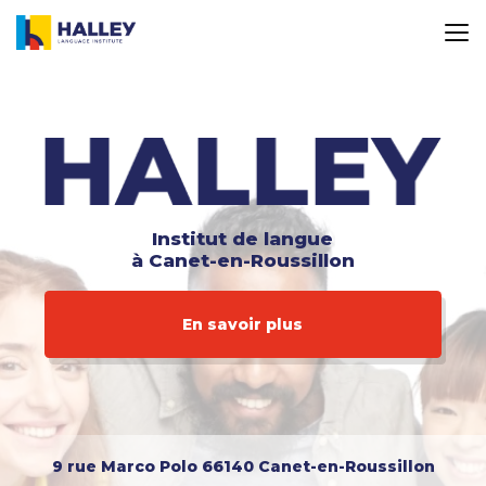
Aller
au
contenu
principal
Institut de langue
à Canet-en-Roussillon
En savoir plus
9 rue Marco Polo
66140 Canet-en-Roussillon