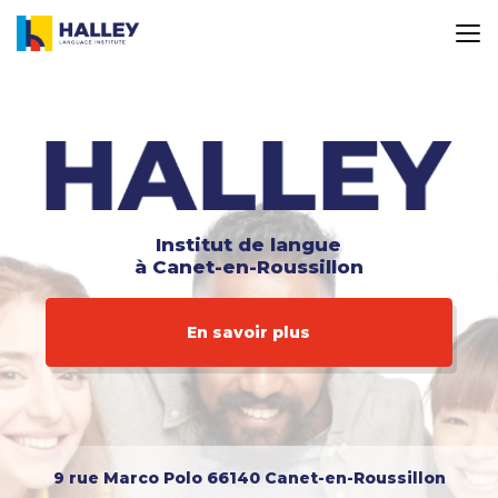
Aller
au
contenu
principal
Institut de langue
à Canet-en-Roussillon
En savoir plus
9 rue Marco Polo
66140 Canet-en-Roussillon