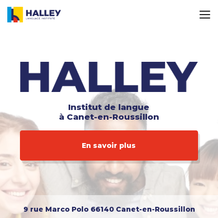
Aller
au
contenu
principal
Institut de langue
à Canet-en-Roussillon
En savoir plus
9 rue Marco Polo
66140 Canet-en-Roussillon