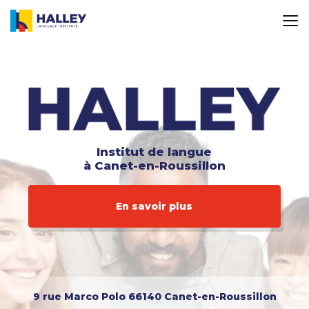
Aller
au
contenu
principal
Institut de langue
à Canet-en-Roussillon
En savoir plus
9 rue Marco Polo
66140 Canet-en-Roussillon