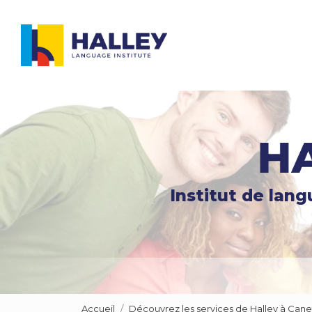
Navigation principale
Aller
au
contenu
principal
Institut de lan
Accueil
Découvrez les services de Halley à Cane