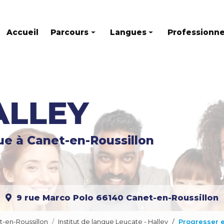
Accueil
Parcours
Langues
Professionne
Parcours individuel
Anglais
Parcours mixte
Français
Parcours en groupe
Espagnol
Allemand
gue
à Canet-en-Roussillon
Italien
Russe
Catalan
9 rue Marco Polo
66140 Canet-en-Roussillon
Portugais
Chinois
t-en-Roussillon
Institut de langue Leucate - Halley
Progresser e