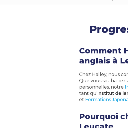
Progres
Comment Ha
anglais à L
Chez Halley, nous c
Que vous souhaitiez 
personnelles, notre
I
tant qu'
institut de l
et
Formations Japona
Pourquoi ch
Leucate