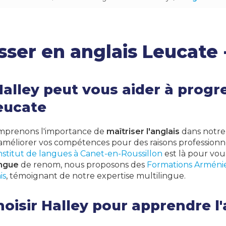
Japonais
Arabe
ser en anglais Leucate 
Polonais
Roumain
Philippin
lley peut vous aider à progr
Arménien
eucate
omprenons l'importance de
maîtriser l'anglais
dans notre 
améliorer vos compétences pour des raisons professionn
nstitut de langues à Canet-en-Roussillon
est là pour vo
angue
de renom, nous proposons des
Formations Arméni
is
, témoignant de notre expertise multilingue.
oisir Halley pour apprendre l'