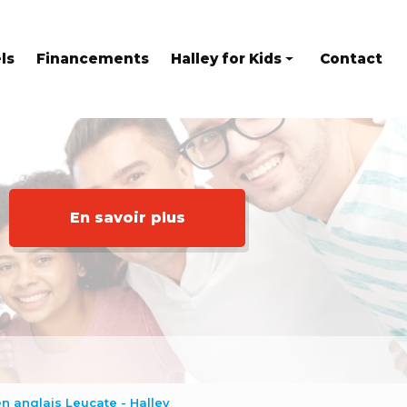
ls
Financements
Halley for Kids
Contact
Eveil en anglais
Stages
Kids at home
En savoir plus
n anglais Leucate - Halley