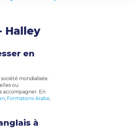
- Halley
esser en
société mondialisée.
elles ou
us accompagner. En
en
,
Formations Arabe
,
anglais à