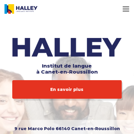
Aller
au
contenu
principal
Institut de langue
à Canet-en-Roussillon
En savoir plus
9 rue Marco Polo
66140 Canet-en-Roussillon