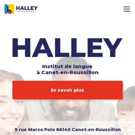
Aller
au
contenu
principal
Institut de langue
à Canet-en-Roussillon
En savoir plus
9 rue Marco Polo
66140 Canet-en-Roussillon