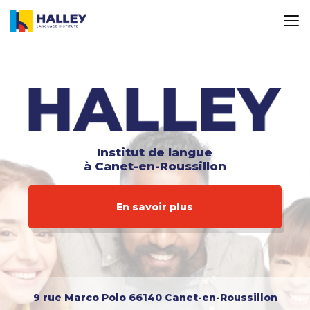
Aller
au
contenu
principal
Institut de langue
à Canet-en-Roussillon
En savoir plus
9 rue Marco Polo
66140 Canet-en-Roussillon