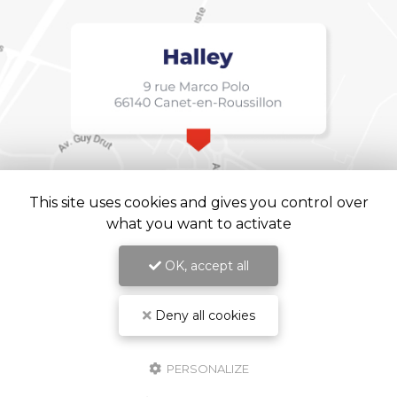
This site uses cookies and gives you control over
what you want to activate
OK, accept all
Deny all cookies
Halley, Institut de langue à Canet-en-Roussillon
Mentions légales
-
Plan du site
-
Liens utiles
-
Cookies
PERSONALIZE
Création et référencement de site Internet