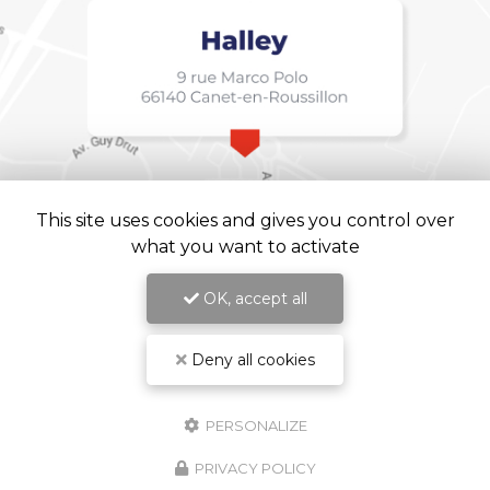
This site uses cookies and gives you control over
what you want to activate
OK, accept all
Deny all cookies
Halley, Institut de langue à Canet-en-Roussillon
Mentions légales
-
Plan du site
-
Liens utiles
-
Cookies
PERSONALIZE
Création et référencement de site Internet
Demande de Devis
PRIVACY POLICY
Secteurs
-
En savoir +