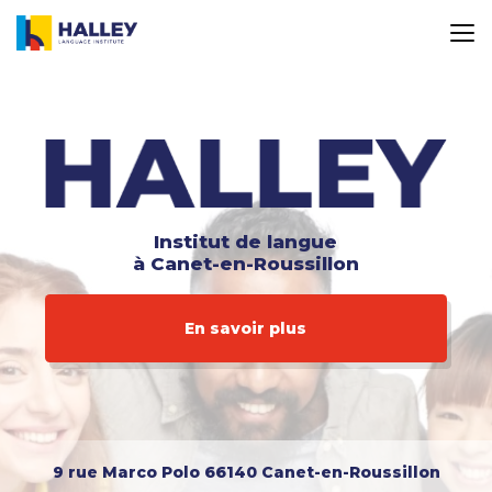
Aller
au
contenu
principal
Institut de langue
à Canet-en-Roussillon
En savoir plus
9 rue Marco Polo
66140 Canet-en-Roussillon