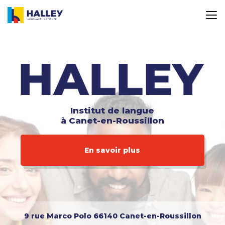
Aller
au
contenu
principal
Institut de langue
à Canet-en-Roussillon
En savoir plus
9 rue Marco Polo
66140 Canet-en-Roussillon