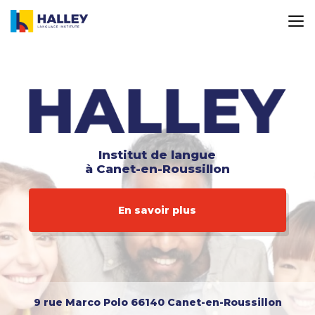
Aller
au
contenu
principal
Institut de langue
à Canet-en-Roussillon
En savoir plus
9 rue Marco Polo
66140 Canet-en-Roussillon