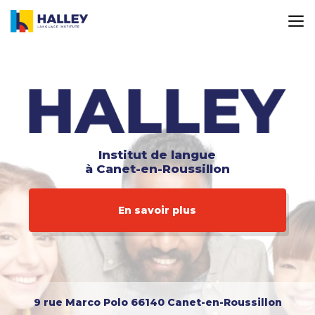
Aller
au
contenu
principal
Institut de langue
à Canet-en-Roussillon
En savoir plus
9 rue Marco Polo
66140 Canet-en-Roussillon