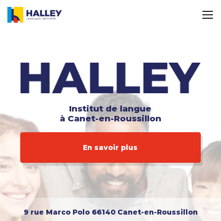
Aller
au
contenu
principal
Institut de langue
à Canet-en-Roussillon
En savoir plus
9 rue Marco Polo
66140 Canet-en-Roussillon