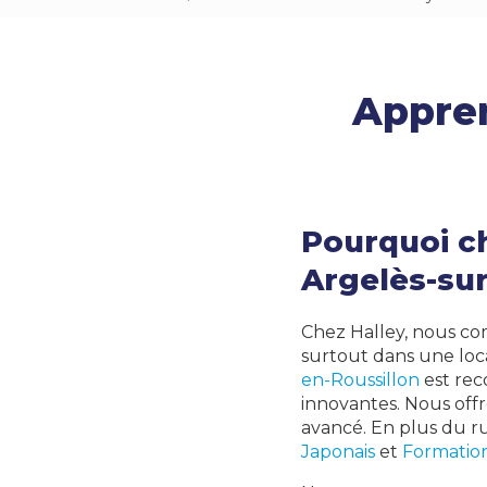
Appren
Pourquoi ch
Argelès-sur
Chez Halley, nous c
surtout dans une loc
en-Roussillon
est rec
innovantes. Nous off
avancé. En plus du r
Japonais
et
Formation