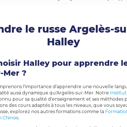
Japonais
Arabe
dre le russe Argelès-su
Polonais
Roumain
Halley
Philippin
Arménien
oisir Halley pour apprendre l
-Mer ?
omprenons l'importance d'apprendre une nouvelle lang
alité aussi dynamique qu'Argelès-sur-Mer. Notre
Institu
onnu pour sa qualité d'enseignement et ses méthodes
rons des cours adaptés à tous les niveaux, que vous soy
usse, explorez nos autres formations comme la
Formation
 Chinois
.