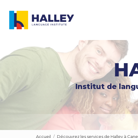
Navigation principale
Aller
au
contenu
principal
Institut de lan
Accueil
Découvrez les services de Halley à Cane