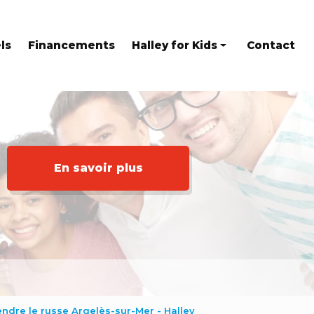
ls
Financements
Halley for Kids
Contact
Eveil en anglais
Stages
Kids at home
En savoir plus
ndre le russe Argelès-sur-Mer - Halley