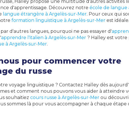
russe, Halley propose une multitude d'autres activités l
ience d'apprentissage. Découvrez notre
école de langue 
de
langue étrangère à Argelès-sur-Mer
. Pour ceux qui s
notre
formation linguistique à Argelès-sur-Mer
est idéale
é par d'autres langues, pourquoi ne pas essayer d'
apprend
'
apprendre l'italien à Argelès-sur-Mer
? Halley est votre
e à Argelès-sur-Mer
.
nous pour commencer votre
age du russe
re voyage linguistique ? Contactez Halley dès aujourd'
mes et comment nous pouvons vous aider à atteindre vo
us souhaitiez
cours russe à Argelès-sur-Mer
ou découvri
ous sommes là pour vous accompagner à chaque étape 