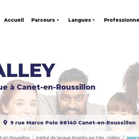
Accueil
Parcours
Langues
Professionne
Parcours individuel
Anglais
Parcours mixte
Français
Parcours en groupe
Espagnol
Allemand
gue
à Canet-en-Roussillon
Italien
Russe
Catalan
9 rue Marco Polo
66140 Canet-en-Roussillon
Portugais
Chinois
t-en-Roussillon
Institut de langue Argelès-sur-Mer - Halley
Appre