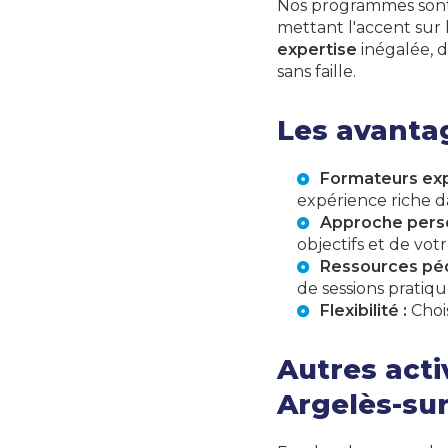
Nos programmes sont
mettant l'accent sur 
expertise
inégalée, 
sans faille.
Les avantag
Formateurs exp
expérience riche d
Approche perso
objectifs et de vo
Ressources pé
de sessions pratiqu
Flexibilité :
Chois
Autres acti
Argelès-su