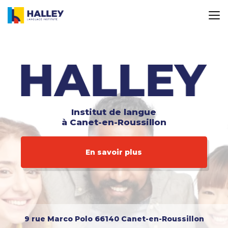
Aller
au
contenu
principal
Institut de langue
à Canet-en-Roussillon
En savoir plus
9 rue Marco Polo
66140 Canet-en-Roussillon