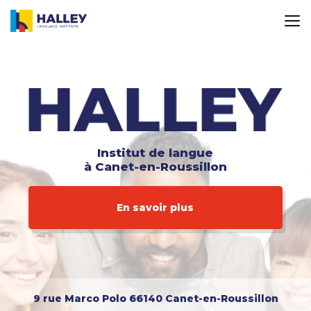
Aller
au
contenu
principal
Institut de langue
à Canet-en-Roussillon
En savoir plus
9 rue Marco Polo
66140 Canet-en-Roussillon