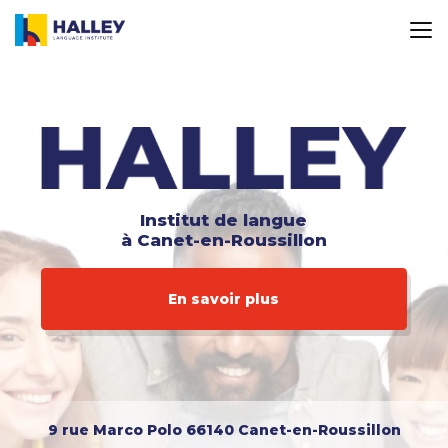
Aller
au
contenu
principal
Institut de langue
à Canet-en-Roussillon
En savoir plus
9 rue Marco Polo
66140 Canet-en-Roussillon