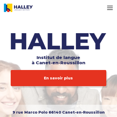
Aller
au
contenu
principal
Institut de langue
à Canet-en-Roussillon
En savoir plus
9 rue Marco Polo
66140 Canet-en-Roussillon