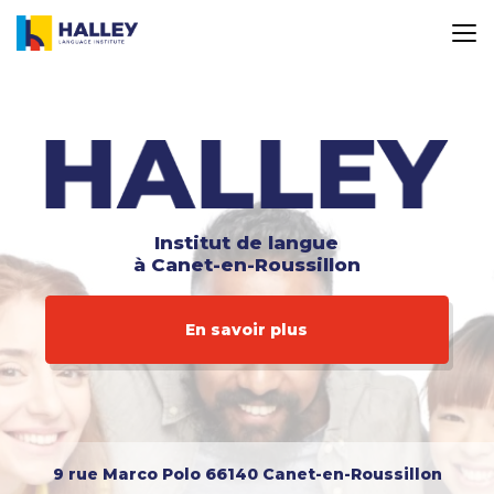
Aller
au
contenu
principal
Institut de langue
à Canet-en-Roussillon
En savoir plus
9 rue Marco Polo
66140 Canet-en-Roussillon