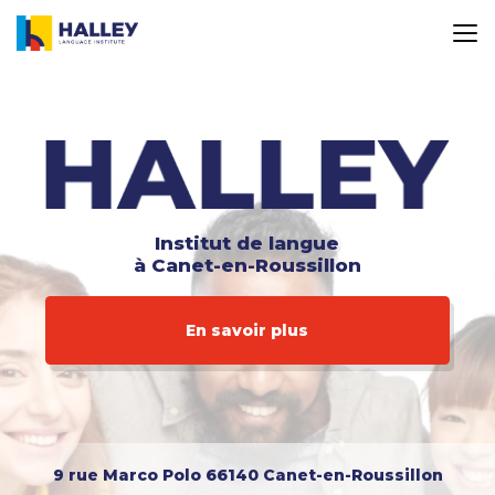
Aller
au
contenu
principal
Institut de langue
à Canet-en-Roussillon
En savoir plus
9 rue Marco Polo
66140 Canet-en-Roussillon