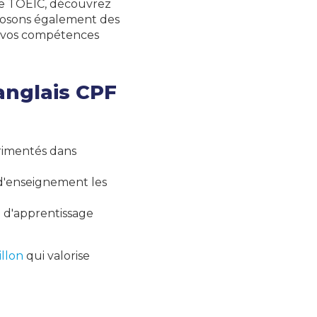
 le TOEIC, découvrez
posons également des
r vos compétences
anglais CPF
rimentés dans
d'enseignement les
 d'apprentissage
llon
qui valorise