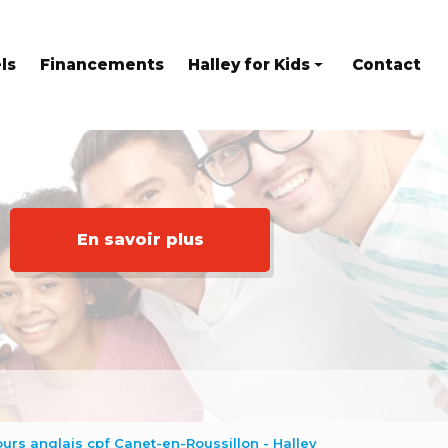
ls
Financements
Halley for Kids
Contact
Eveil en anglais
Stages
Kids at home
En savoir plus
ours anglais cpf Canet-en-Roussillon - Halley