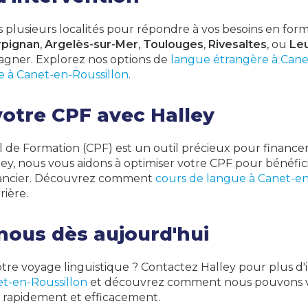
s plusieurs localités pour répondre à vos besoins en form
rpignan
,
Argelès-sur-Mer
,
Toulouges
,
Rivesaltes
, ou
Le
agner. Explorez nos options de
langue étrangère à Cane
e à Canet-en-Roussillon
.
votre CPF avec Halley
de Formation (CPF) est un outil précieux pour financer
lley, nous vous aidons à optimiser votre CPF pour bénéfic
inancier. Découvrez comment
cours de langue à Canet-en
rière.
nous dès aujourd'hui
re voyage linguistique ? Contactez Halley pour plus d'
et-en-Roussillon
et découvrez comment nous pouvons v
rapidement et efficacement.