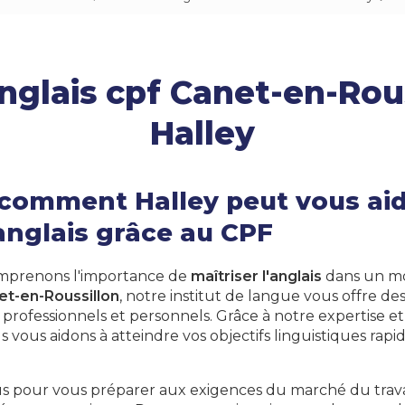
Japonais
Arabe
nglais cpf Canet-en-Rous
Polonais
Roumain
Halley
Philippin
Arménien
comment Halley peut vous aid
'anglais grâce au CPF
omprenons l'importance de
maîtriser l'anglais
dans un mo
et-en-Roussillon
, notre institut de langue vous offre de
s professionnels et personnels. Grâce à notre expertise
us vous aidons à atteindre vos objectifs linguistiques rap
s pour vous préparer aux exigences du marché du trava