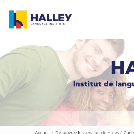
Navigation principale
Aller
au
contenu
principal
Institut de lan
Accueil
Découvrez les services de Halley à Cane