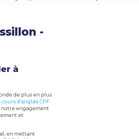
sillon -
er à
nde de plus en plus
s
cours d'anglais CPF
 et notre engagement
idement et
il, en mettant