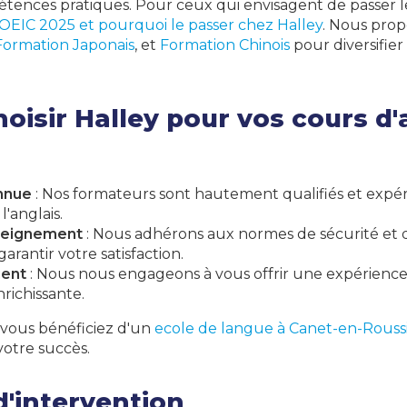
pétences pratiques. Pour ceux qui envisagent de passer
EIC 2025 et pourquoi le passer chez Halley
. Nous pro
Formation Japonais
, et
Formation Chinois
pour diversifie
oisir Halley pour vos cours d'
nnue
: Nos formateurs sont hautement qualifiés et expé
'anglais.
nseignement
: Nous adhérons aux normes de sécurité et 
arantir votre satisfaction.
ient
: Nous nous engageons à vous offrir une expérience
richissante.
, vous bénéficiez d'un
ecole de langue à Canet-en-Roussi
votre succès.
d'intervention