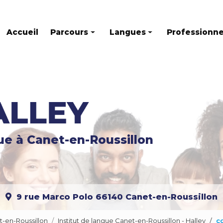
Accueil
Parcours
Langues
Professionne
Parcours individuel
Anglais
Parcours mixte
Français
Parcours en groupe
Espagnol
Allemand
gue
à Canet-en-Roussillon
Italien
Russe
Catalan
9 rue Marco Polo
66140 Canet-en-Roussillon
Portugais
Chinois
t-en-Roussillon
Institut de langue Canet-en-Roussillon - Halley
c