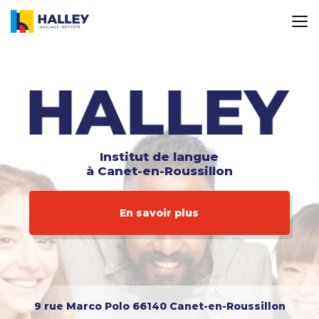
Aller
au
contenu
principal
Institut de langue
à Canet-en-Roussillon
En savoir plus
9 rue Marco Polo
66140 Canet-en-Roussillon