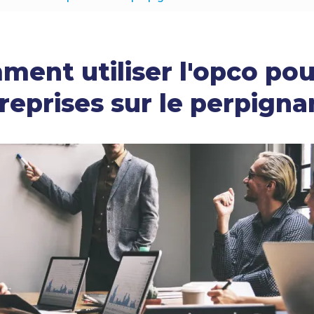
Japonais
Arabe
ent utiliser l'opco pou
Polonais
Roumain
reprises sur le perpigna
Philippin
Arménien