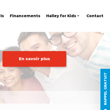
ls
Financements
Halley for Kids
Contact
Eveil en anglais
Stages
Kids at home
En savoir plus
RAPPEL GRATUIT