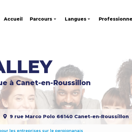
Accueil
Parcours
Langues
Professionne
Parcours individuel
Anglais
Parcours mixte
Français
Parcours en groupe
Espagnol
Allemand
gue
à Canet-en-Roussillon
Italien
Russe
Catalan
9 rue Marco Polo
66140 Canet-en-Roussillon
Portugais
Chinois
pour les entreprises sur le perpignanais