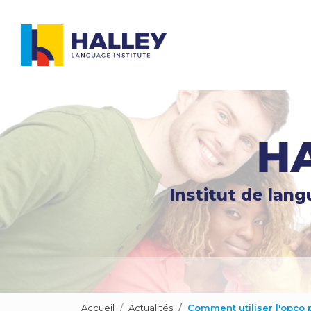
Navigation principale
Aller
au
contenu
principal
Institut de lan
Accueil
Actualités
Comment utiliser l'opco 