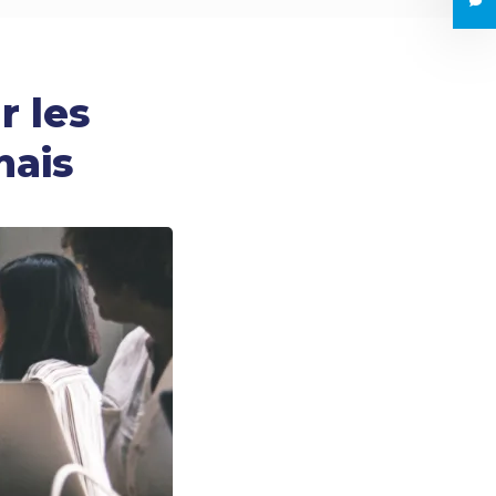
r les
nais